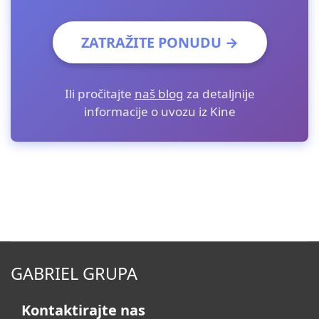
ZATRAŽITE PONUDU →
Ili pročitajte
naš blog
za detaljnije
informacije o uvozu iz Kine
GABRIEL GRUPA
Kontaktirajte nas