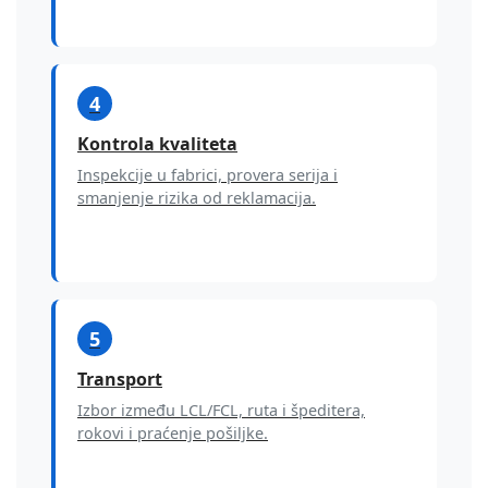
4
Kontrola kvaliteta
Inspekcije u fabrici, provera serija i
smanjenje rizika od reklamacija.
5
Transport
Izbor između LCL/FCL, ruta i špeditera,
rokovi i praćenje pošiljke.