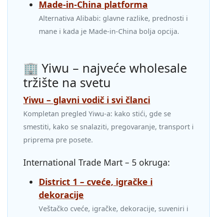
Made‑in‑China platforma
Alternativa Alibabi: glavne razlike, prednosti i
mane i kada je Made‑in‑China bolja opcija.
🏢 Yiwu – najveće wholesale
tržište na svetu
Yiwu – glavni vodič i svi članci
Kompletan pregled Yiwu‑a: kako stići, gde se
smestiti, kako se snalaziti, pregovaranje, transport i
priprema pre posete.
International Trade Mart – 5 okruga:
District 1 – cveće, igračke i
dekoracije
Veštačko cveće, igračke, dekoracije, suveniri i