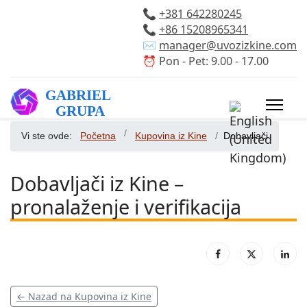
📞
+381 642280245
📞
+86 15208965341
✉️
manager@uvozizkine.com
⏰ Pon - Pet: 9.00 - 17.00
Izaberite vaš 
Vi ste ovde:
Početna
Kupovina iz Kine
Dobavljači
Dobavljači iz Kine –
pronalaženje i verifikacija
← Nazad na Kupovina iz Kine