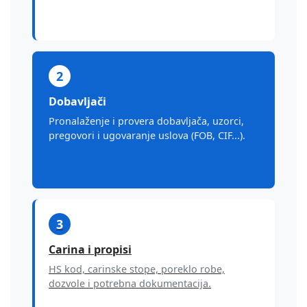
2
Dobavljači
Pronalaženje i provera dobavljača, uzorci,
pregovori i ugovaranje uslova (FOB, CIF...).
3
Carina i propisi
HS kod, carinske stope, poreklo robe,
dozvole i potrebna dokumentacija.