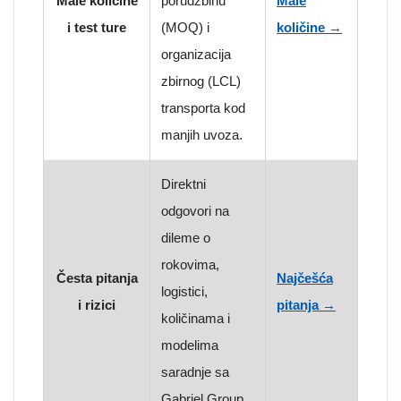
Male količine
porudžbinu
Male
i test ture
(MOQ) i
količine →
organizacija
zbirnog (LCL)
transporta kod
manjih uvoza.
Direktni
odgovori na
dileme o
rokovima,
Česta pitanja
Najčešća
logistici,
i rizici
pitanja →
količinama i
modelima
saradnje sa
Gabriel Group.