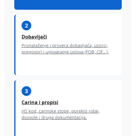
2
Dobavljači
Pronalaženje i provera dobavljača, uzorci,
pregovori i ugovaranje uslova (FOB, CIF...).
3
Carina i propisi
HS kod, carinske stope, poreklo robe,
dozvole i druga dokumentacija.