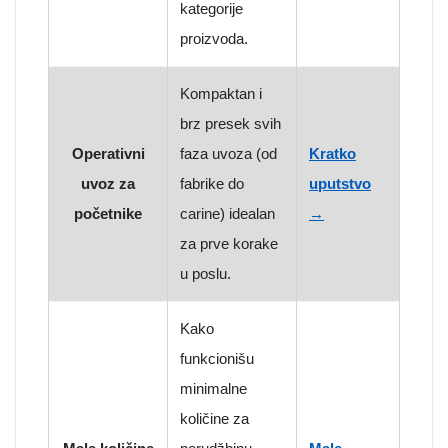
kategorije
proizvoda.
Kompaktan i
brz presek svih
Operativni
faza uvoza (od
Kratko
uvoz za
fabrike do
uputstvo
početnike
carine) idealan
→
za prve korake
u poslu.
Kako
funkcionišu
minimalne
količine za