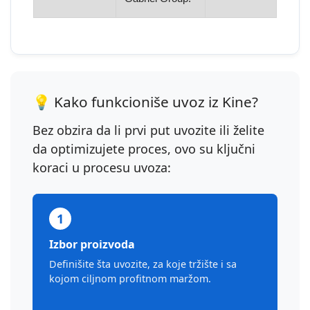
💡 Kako funkcioniše uvoz iz Kine?
Bez obzira da li prvi put uvozite ili želite
da optimizujete proces, ovo su ključni
koraci u procesu uvoza:
1
Izbor proizvoda
Definišite šta uvozite, za koje tržište i sa
kojom ciljnom profitnom maržom.