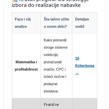
izbora do realizacije nabavke
Faza i cilj
Šta tačno učite
Detaljan
analize
u ovom delu?
vodič
Kako primeniti
stroge sisteme
selekcije,
10
Matematika i
proračunati
Kriterijuma
profitabilnost
marže, CPC i
→
izbeći rizične i
prolazne
trendove.
Praktične