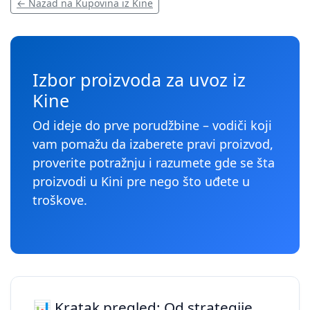
← Nazad na Kupovina iz Kine
Izbor proizvoda za uvoz iz
Kine
Od ideje do prve porudžbine – vodiči koji
vam pomažu da izaberete pravi proizvod,
proverite potražnju i razumete gde se šta
proizvodi u Kini pre nego što uđete u
troškove.
📊 Kratak pregled: Od strategije