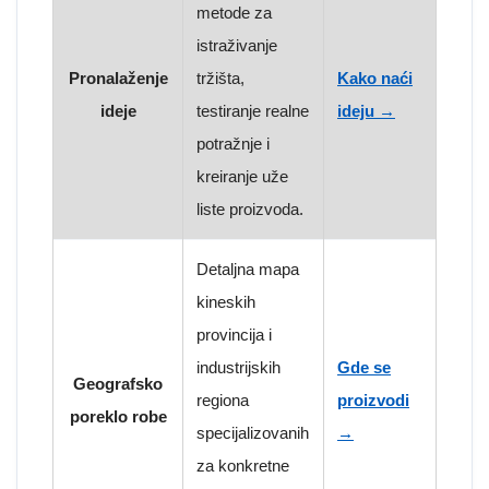
metode za
istraživanje
Pronalaženje
tržišta,
Kako naći
ideje
testiranje realne
ideju →
potražnje i
kreiranje uže
liste proizvoda.
Detaljna mapa
kineskih
provincija i
industrijskih
Gde se
Geografsko
regiona
proizvodi
poreklo robe
specijalizovanih
→
za konkretne