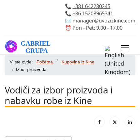
📞
+381 642280245
📞
+86 15208965341
✉️
manager@uvozizkine.com
⏰ Pon - Pet: 9.00 - 17.00
Izaberite vaš 
Vi ste ovde:
Početna
Kupovina iz Kine
Izbor proizvoda
Vodiči za izbor proizvoda i
nabavku robe iz Kine