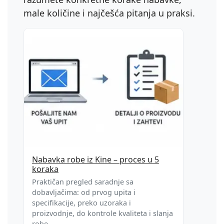
male količine i najčešća pitanja u praksi.
Nabavka robe iz Kine – proces u 5
koraka
Praktičan pregled saradnje sa
dobavljačima: od prvog upita i
specifikacije, preko uzoraka i
proizvodnje, do kontrole kvaliteta i slanja
robe.