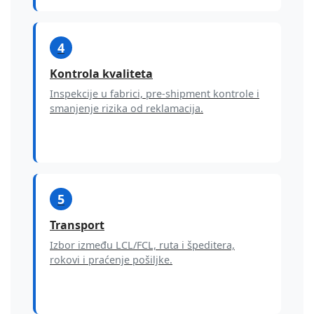
4
Kontrola kvaliteta
Inspekcije u fabrici, pre-shipment kontrole i
smanjenje rizika od reklamacija.
5
Transport
Izbor između LCL/FCL, ruta i špeditera,
rokovi i praćenje pošiljke.