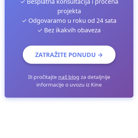
✓ Besplatna konsultacija i procena
projekta
✓ Odgovaramo u roku od 24 sata
✓ Bez ikakvih obaveza
ZATRAŽITE PONUDU →
Ili pročitajte
naš blog
za detaljnije
informacije o uvozu iz Kine