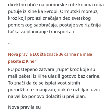
direktno utiče na pomorske rute kojima roba
putuje iz Kine ka Evropi. Ormutski moreuz,
kroz koji prolazi značajan deo svetskog
pomorskog saobraćaja, postaje sve rizičnija
tačka za planiranje transporta i
...
Nova pravila EU: šta znače 3€ carine na male
pakete iz Kine?
EU postepeno zatvara „rupe“ kroz koje su
mali paketi iz Kine ulazili gotovo bez carine.
To znači da će se isplativost sitnih
porudžbina smanjivati, dok će ozbiljan uvoz
na veliko ponovo dolaziti u prvi plan.
Nova pravila su