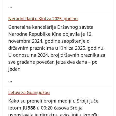
...
Neradni dani u Kini za 2025. godinu
Generalna kancelarija Državnog saveta
Narodne Republike Kine objavila je 12.
novembra 2024. godine saopštenje o
državnim praznicima u Kini za 2025. godinu.
U odnosu na 2024, broj državnih praznika za
sve građane povećan je za dva dana – po
jedan
...
Letovi za Guangdžou
Kako su preneli brojni mediji u Srbiji juče,
letom
JU988
u 00:20 časova Srbija
uspostavila je direktnu avio-liniju između