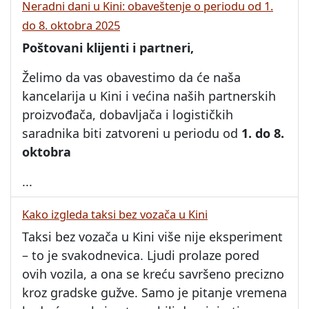
Neradni dani u Kini: obaveštenje o periodu od 1.
do 8. oktobra 2025
Poštovani klijenti i partneri,
Želimo da vas obavestimo da će naša
kancelarija u Kini i većina naših partnerskih
proizvođača, dobavljača i logističkih
saradnika biti zatvoreni u periodu od
1. do 8.
oktobra
...
Kako izgleda taksi bez vozača u Kini
Taksi bez vozača u Kini više nije eksperiment
– to je svakodnevica. Ljudi prolaze pored
ovih vozila, a ona se kreću savršeno precizno
kroz gradske gužve. Samo je pitanje vremena