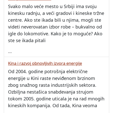
Svako malo veće mesto u Srbiji ima svoju
kinesku radnju, a veći gradovi i kineske tržne
centre. Ako ste ikada bili u njima, mogli ste
videti neverovatan izbor robe – bukvalno od
igle do lokomotive. Kako je to moguće? Ako
ste se ikada pitali
...
Kina i razvoj obnovljivih izvora energije
Od 2004. godine potrošnja električne
energije u Kini raste neviđenom brzinom
zbog snažnog rasta industrijskih sektora.
Ozbiljna nestašica snabdevanja strujom
tokom 2005. godine uticala je na rad mnogih
kineskih kompanija. Od tada, Kina veoma