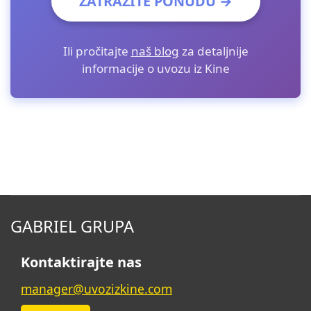
ZATRAŽITE PONUDU →
Ili pročitajte
naš blog
za detaljnije
informacije o uvozu iz Kine
GABRIEL GRUPA
Kontaktirajte nas
manager@uvozizkine.com