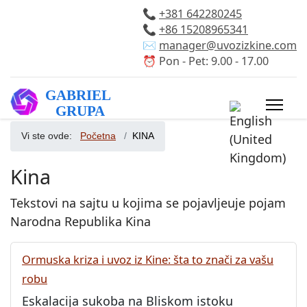
📞
+381 642280245
📞
+86 15208965341
✉️
manager@uvozizkine.com
⏰ Pon - Pet: 9.00 - 17.00
Izaberite vaš 
Vi ste ovde:
Početna
KINA
Kina
Tekstovi na sajtu u kojima se pojavljeuje pojam
Narodna Republika Kina
Ormuska kriza i uvoz iz Kine: šta to znači za vašu
robu
Eskalacija sukoba na Bliskom istoku