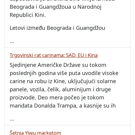
Beograda i Guangdžoua u Narodnoj
Republici Kini.
Letovi između Beograda i Guangdžou
...
Trgovinski rat carinama: SAD, EU i Kina
Sjedinjene Američke Države su tokom
poslednjih godina više puta uvodile visoke
carine na robu iz Kine, uključujući solarne
panele, vozila, čelik, aluminijum i druge
proizvode. Deo mera počeo je tokom
mandata Donalda Trampa, a kasnije su ih
...
Šetnja Yiwu marketom