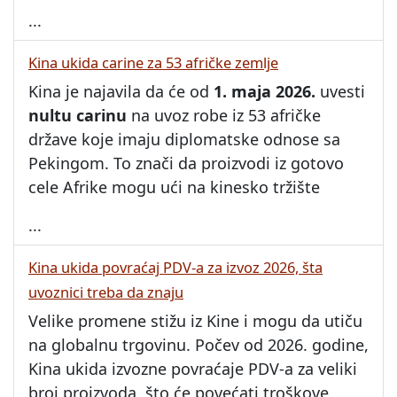
...
Kina ukida carine za 53 afričke zemlje
Kina je najavila da će od
1. maja 2026.
uvesti
nultu carinu
na uvoz robe iz 53 afričke
države koje imaju diplomatske odnose sa
Pekingom. To znači da proizvodi iz gotovo
cele Afrike mogu ući na kinesko tržište
...
Kina ukida povraćaj PDV-a za izvoz 2026, šta
uvoznici treba da znaju
Velike promene stižu iz Kine i mogu da utiču
na globalnu trgovinu. Počev od 2026. godine,
Kina ukida izvozne povraćaje PDV-a za veliki
broj proizvoda, što će povećati troškove