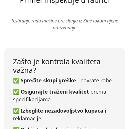
Primer inspekcije u fabrici
▶
Testiranje rada mašine pre slanja iz Kine tokom njene
proizvodnje
Zašto je kontrola kvaliteta
važna?
✅
Sprečite skupi greške
i povrate robe
✅
Osigurajte traženi kvalitet
prema
specifikacijama
✅
Izbeglite nezadovoljstvo kupaca
i
reklamacije