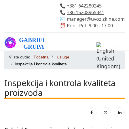
📞
+381 642280245
📞
+86 15208965341
✉️
manager@uvozizkine.com
⏰ Pon - Pet: 9.00 - 17.00
Izaberite vaš 
Vi ste ovde:
Početna
Usluge
Inspekcija i kontrola kvaliteta
Inspekcija i kontrola kvaliteta
proizvoda