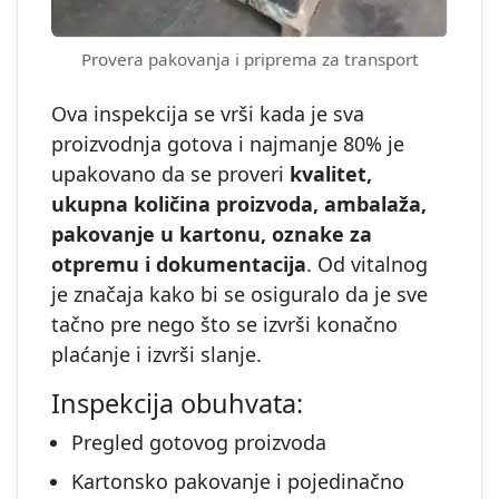
Provera pakovanja i priprema za transport
Ova inspekcija se vrši kada je sva
proizvodnja gotova i najmanje 80% je
upakovano da se proveri
kvalitet,
ukupna količina proizvoda, ambalaža,
pakovanje u kartonu, oznake za
otpremu i dokumentacija
. Od vitalnog
je značaja kako bi se osiguralo da je sve
tačno pre nego što se izvrši konačno
plaćanje i izvrši slanje.
Inspekcija obuhvata:
Pregled gotovog proizvoda
Kartonsko pakovanje i pojedinačno