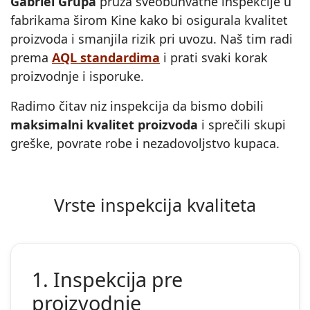
Gabriel Grupa
pruža sveobuhvatne inspekcije u
fabrikama širom Kine kako bi osigurala kvalitet
proizvoda i smanjila rizik pri uvozu. Naš tim radi
prema
AQL standardima
i prati svaki korak
proizvodnje i isporuke.
Radimo čitav niz inspekcija da bismo dobili
maksimalni kvalitet proizvoda
i sprečili skupi
greške, povrate robe i nezadovoljstvo kupaca.
Vrste inspekcija kvaliteta
1. Inspekcija pre
proizvodnje