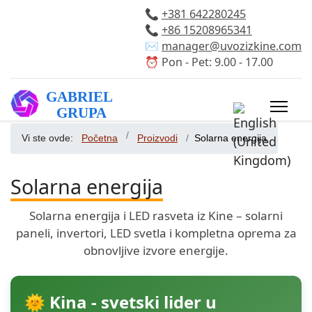
📞
+381 642280245
📞
+86 15208965341
✉️
manager@uvozizkine.com
⏰ Pon - Pet: 9.00 - 17.00
Izaberite vaš 
Vi ste ovde:
Početna
Proizvodi
Solarna energija
Solarna energija
Solarna energija i LED rasveta iz Kine – solarni
paneli, invertori, LED svetla i kompletna oprema za
obnovljive izvore energije.
🌞 Kina - svetski lider u