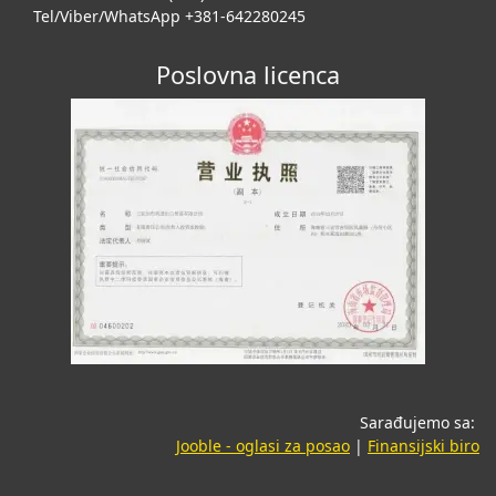
Tel/Viber/WhatsApp +381-642280245
Poslovna licenca
Sarađujemo sa:
(opens in a new tab
(o
Jooble - oglasi za posao
|
Finansijski biro