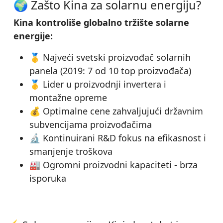
🌍 Zašto Kina za solarnu energiju?
Kina kontroliše globalno tržište solarne
energije:
🥇 Najveći svetski proizvođač solarnih
panela (2019: 7 od 10 top proizvođača)
🥇 Lider u proizvodnji invertera i
montažne opreme
💰 Optimalne cene zahvaljujući državnim
subvencijama proizvođačima
🔬 Kontinuirani R&D fokus na efikasnost i
smanjenje troškova
🏭 Ogromni proizvodni kapaciteti - brza
isporuka