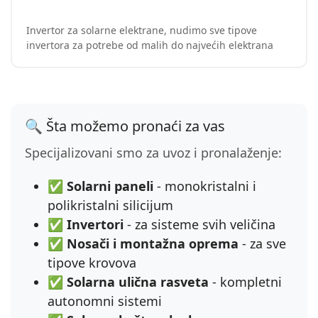
Invertor za solarne elektrane, nudimo sve tipove
invertora za potrebe od malih do najvećih elektrana
🔍 Šta možemo pronaći za vas
Specijalizovani smo za uvoz i pronalaženje:
✅
Solarni paneli
- monokristalni i
polikristalni silicijum
✅
Invertori
- za sisteme svih veličina
✅
Nosači i montažna oprema
- za sve
tipove krovova
✅
Solarna ulična rasveta
- kompletni
autonomni sistemi