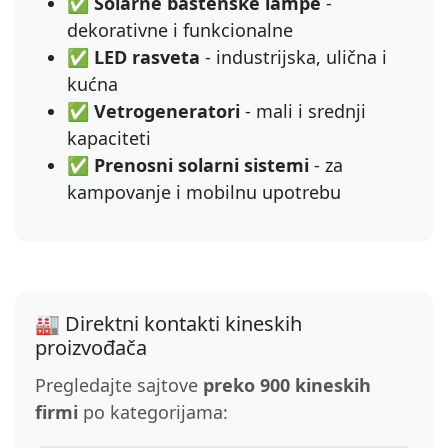
✅
Solarne baštenske lampe
-
dekorativne i funkcionalne
✅
LED rasveta
- industrijska, ulična i
kućna
✅
Vetrogeneratori
- mali i srednji
kapaciteti
✅
Prenosni solarni sistemi
- za
kampovanje i mobilnu upotrebu
🏭 Direktni kontakti kineskih
proizvođača
Pregledajte sajtove
preko 900 kineskih
firmi
po kategorijama: