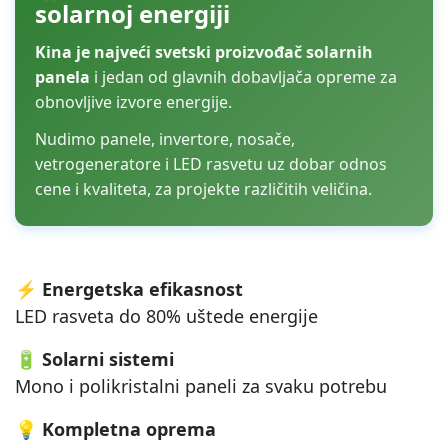
solarnoj energiji
Kina je najveći svetski proizvođač solarnih
panela
i jedan od glavnih dobavljača opreme za
obnovljive izvore energije.
Nudimo panele, invertore, nosače,
vetrogeneratore i LED rasvetu uz dobar odnos
cene i kvaliteta, za projekte različitih veličina.
⚡
Energetska efikasnost
LED rasveta do 80% uštede energije
🔋
Solarni sistemi
Mono i polikristalni paneli za svaku potrebu
💡
Kompletna oprema