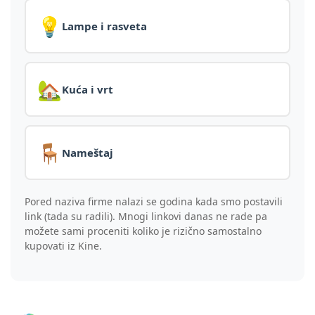
💡
Lampe i rasveta
🏡
Kuća i vrt
🪑
Nameštaj
Pored naziva firme nalazi se godina kada smo postavili
link (tada su radili). Mnogi linkovi danas ne rade pa
možete sami proceniti koliko je rizično samostalno
kupovati iz Kine.