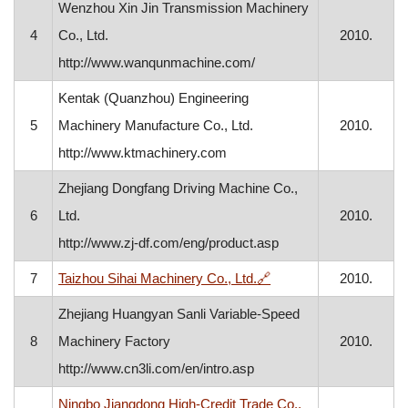
Wenzhou Xin Jin Transmission Machinery
4
Co., Ltd.
2010.
http://www.wanqunmachine.com/
Kentak (Quanzhou) Engineering
5
Machinery Manufacture Co., Ltd.
2010.
http://www.ktmachinery.com
Zhejiang Dongfang Driving Machine Co.,
6
Ltd.
2010.
http://www.zj-df.com/eng/product.asp
, otvara se u novom pr
7
Taizhou Sihai Machinery Co., Ltd.
🔗
2010.
Zhejiang Huangyan Sanli Variable-Speed
8
Machinery Factory
2010.
http://www.cn3li.com/en/intro.asp
Ningbo Jiangdong High-Credit Trade Co.,