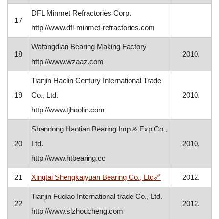
DFL Minmet Refractories Corp.
17
http://www.dfl-minmet-refractories.com
Wafangdian Bearing Making Factory
18
2010.
http://www.wzaaz.com
Tianjin Haolin Century International Trade
19
Co., Ltd.
2010.
http://www.tjhaolin.com
Shandong Haotian Bearing Imp & Exp Co.,
20
Ltd.
2010.
http://www.htbearing.cc
, otvara se u nov
21
Xingtai Shengkaiyuan Bearing Co., Ltd
🔗
2012.
Tianjin Fudiao International trade Co., Ltd.
22
2012.
http://www.slzhoucheng.com