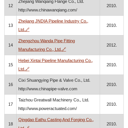
Zhejiang Wanqiang Flange Co., Ltd.
12
2010.
http://www.chinawanqiang.com/
Zhejiang JNDIA Pipeline Industry Co.,
13
2010.
, otvara se u novom prozoru
Ltd.
🔗
Zhengzhou Wanda Pipe Fitting
14
2012.
, otvara se u novom prozoru
Manufacturing Co., Ltd.
🔗
Hebei Xintai Pipeline Manufacturing Co.,
15
2010.
, otvara se u novom prozoru
Ltd.
🔗
Cixi Shuangying Pipe & Valve Co., Ltd.
16
2010.
http://www.chinapipe-valve.com
Taizhou Greatwall Machinery Co., Ltd.
17
2010.
http://www.poweractuated.com/
Qingdao Eathu Casting And Forging Co.,
18
2010.
, otvara se u novom prozoru