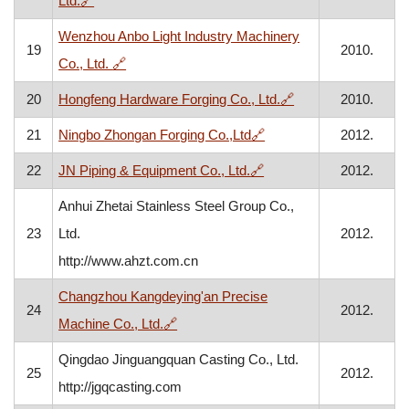
Ltd.
🔗
Wenzhou Anbo Light Industry Machinery
19
2010.
, otvara se u novom prozoru
Co., Ltd.
🔗
, otvara se u novo
20
Hongfeng Hardware Forging Co., Ltd.
🔗
2010.
, otvara se u novom pro
21
Ningbo Zhongan Forging Co.,Ltd
🔗
2012.
, otvara se u novom pro
22
JN Piping & Equipment Co., Ltd.
🔗
2012.
Anhui Zhetai Stainless Steel Group Co.,
23
Ltd.
2012.
http://www.ahzt.com.cn
Changzhou Kangdeying'an Precise
24
2012.
, otvara se u novom prozoru
Machine Co., Ltd.
🔗
Qingdao Jinguangquan Casting Co., Ltd.
25
2012.
http://jgqcasting.com