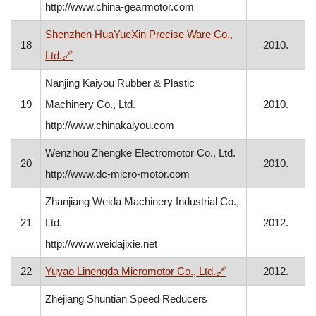
http://www.china-gearmotor.com
Shenzhen HuaYueXin Precise Ware Co.,
18
2010.
, otvara se u novom prozoru
Ltd.
🔗
Nanjing Kaiyou Rubber & Plastic
19
Machinery Co., Ltd.
2010.
http://www.chinakaiyou.com
Wenzhou Zhengke Electromotor Co., Ltd.
20
2010.
http://www.dc-micro-motor.com
Zhanjiang Weida Machinery Industrial Co.,
21
Ltd.
2012.
http://www.weidajixie.net
, otvara se u novo
22
Yuyao Linengda Micromotor Co., Ltd.
🔗
2012.
Zhejiang Shuntian Speed Reducers