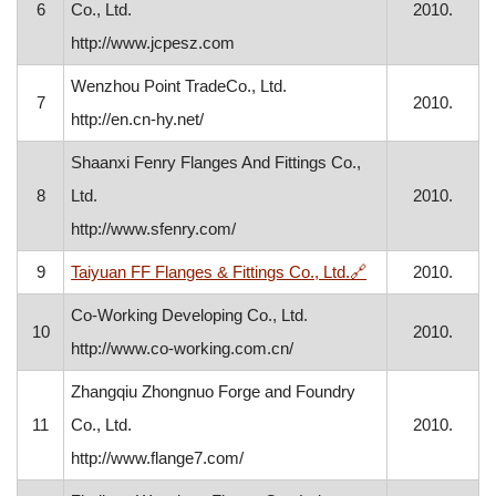
6
Co., Ltd.
2010.
http://www.jcpesz.com
Wenzhou Point TradeCo., Ltd.
7
2010.
http://en.cn-hy.net/
Shaanxi Fenry Flanges And Fittings Co.,
8
Ltd.
2010.
http://www.sfenry.com/
, otvara se u nov
9
Taiyuan FF Flanges & Fittings Co., Ltd.
🔗
2010.
Co-Working Developing Co., Ltd.
10
2010.
http://www.co-working.com.cn/
Zhangqiu Zhongnuo Forge and Foundry
11
Co., Ltd.
2010.
http://www.flange7.com/