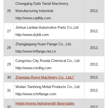
Chongqing Dafa Tiandi Machinery
26
Manufacturing Industrial
2012.
http://www.cqdfdy.com
Jinhua Lantian Automotive Parts Co.,Ltd
27
2012.
http://www.dzjhlt.com
Zhangjiagang Huari Flange Co., Ltd.
28
2012.
http://www.hrflange.net.cn
Cangzhou City Runda Chemical Co., Ltd.
29
2012.
http://www.cnrdhg.com
, otvara se u novom 
30
Zhangqiu Ruiye Machinery Co., Ltd
🔗
2012.
Wulian Tianhong Metal Products Co., Ltd.
31
2012.
http://www.rzhrflange.com
Hebei jimeng highstrength flang-tubes
32
2012.