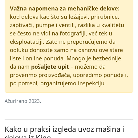
Važna napomena za mehaničke delove:
kod delova kao što su ležajevi, prirubnice,
zaptivači, pumpe i ventili, razlika u kvalitetu
se često ne vidi na fotografiji, već tek u
eksploataciji. Zato ne preporučujemo da
odluku donosite samo na osnovu ove stare
liste i online ponuda. Mnogo je bezbednije
da nam
pošaljete upit
– možemo da
proverimo proizvođača, uporedimo ponude i,
po potrebi, organizujemo inspekciju.
Ažurirano 2023.
Kako u praksi izgleda uvoz mašina i
delova iz Kine