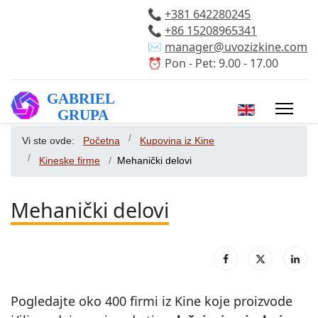
📞
+381 642280245
📞
+86 15208965341
✉️
manager@uvozizkine.com
⏰ Pon - Pet: 9.00 - 17.00
Izaberite vaš 
Vi ste ovde:
Početna
Kupovina iz Kine
Kineske firme
Mehanički delovi
Mehanički delovi
Pogledajte oko 400 firmi iz Kine koje proizvode