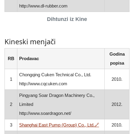
http://www.dl-rubber.com
Dihtunzi iz Kine
Kineski menjači
Godina
RB
Prodavac
popisa
Chongqing Cuken Technical Co., Ltd.
1
2010.
http://www.cqcuken.com
Pingyang Soar Dragon Machinery Co.,
2
Limited
2012.
http://www.soardragon.net/
, otvara se u nov
3
Shanghai East Pump (Group) Co., Ltd.
🔗
2010.