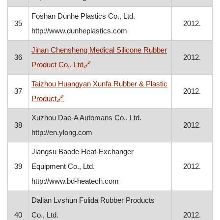
Foshan Dunhe Plastics Co., Ltd.
35
2012.
http://www.dunheplastics.com
Jinan Chensheng Medical Silicone Rubber
36
2012.
, otvara se u novom prozoru
Product Co., Ltd
🔗
Taizhou Huangyan Xunfa Rubber & Plastic
37
2012.
, otvara se u novom prozoru
Product
🔗
Xuzhou Dae-A Automans Co., Ltd.
38
2012.
http://en.ylong.com
Jiangsu Baode Heat-Exchanger
39
Equipment Co., Ltd.
2012.
http://www.bd-heatech.com
Dalian Lvshun Fulida Rubber Products
40
Co., Ltd.
2012.