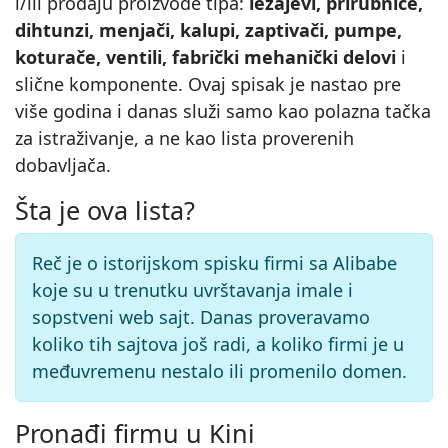
i/ili prodaju proizvode tipa:
ležajevi, prirubnice,
dihtunzi, menjači, kalupi, zaptivači, pumpe,
koturače, ventili, fabrički mehanički delovi
i
slične komponente. Ovaj spisak je nastao pre
više godina i danas služi samo kao polazna tačka
za istraživanje, a ne kao lista proverenih
dobavljača.
Šta je ova lista?
Reč je o istorijskom spisku firmi sa Alibabe
koje su u trenutku uvrštavanja imale i
sopstveni web sajt. Danas proveravamo
koliko tih sajtova još radi, a koliko firmi je u
međuvremenu nestalo ili promenilo domen.
Pronađi firmu u Kini