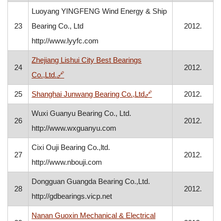
Luoyang YINGFENG Wind Energy & Ship
23
Bearing Co., Ltd
2012.
http://www.lyyfc.com
Zhejiang Lishui City Best Bearings
24
2012.
, otvara se u novom prozoru
Co.,Ltd.
🔗
, otvara se u novom 
25
Shanghai Junwang Bearing Co.,Ltd
🔗
2012.
Wuxi Guanyu Bearing Co., Ltd.
26
2012.
http://www.wxguanyu.com
Cixi Ouji Bearing Co.,ltd.
27
2012.
http://www.nbouji.com
Dongguan Guangda Bearing Co.,Ltd.
28
2012.
http://gdbearings.vicp.net
Nanan Guoxin Mechanical & Electrical