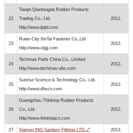
Tianjin Qiantongda Rubber Products
22
Trading Co., Ltd.
2012.
http://www.tjqtd.com
Ruian City XinTai Fastener Co.,Ltd
23
2012.
http://www.xtjgj.com
Techmax Parts China Co., Limited
24
2012.
http://www.techmax-ubs.com
Sunrise Science & Technology Co., Ltd.
25
2012.
http://www.dhscn.com
Guangzhou Thinktop Rubber Products
26
Co., Ltd.
2012.
http://www.thinktopcn.com
, otvara se u novom p
27
Xiamen ING Sanitary Fittings LTD.
🔗
2012.