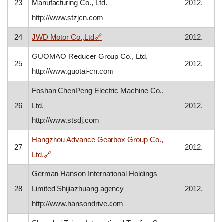
23
Manufacturing Co., Ltd.
2012.
http://www.stzjcn.com
, otvara se u novom prozoru
24
JWD Motor Co.,Ltd
🔗
2012.
GUOMAO Reducer Group Co., Ltd.
25
2012.
http://www.guotai-cn.com
Foshan ChenPeng Electric Machine Co.,
26
Ltd.
2012.
http://www.stsdj.com
Hangzhou Advance Gearbox Group Co.,
27
2012.
, otvara se u novom prozoru
Ltd.
🔗
German Hanson International Holdings
28
Limited Shijiazhuang agency
2012.
http://www.hansondrive.com