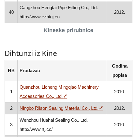
Cangzhou Hengtai Pipe Fitting Co., Ltd.
40
2012.
http://www.czhtgj.cn
Kineske prirubnice
Dihtunzi iz Kine
Godina
RB
Prodavac
popisa
Quanzhou Licheng Mingqiao Machinery
1
2010.
, otvara se u novom prozoru
Accessories Co., Ltd.
🔗
, otvara se u no
2
Ningbo Rilson Sealing Material Co., Ltd.
🔗
2012.
Wenzhou Huahai Sealing Co., Ltd.
3
2010.
http://www.rtj.cc/