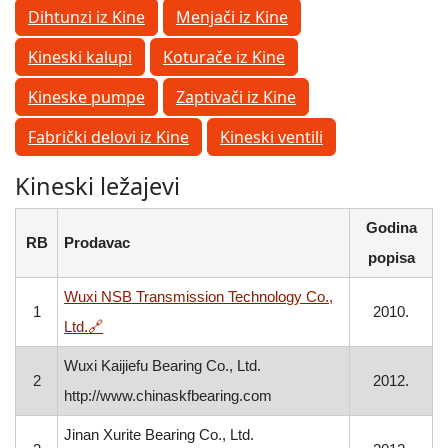
Dihtunzi iz Kine
Menjači iz Kine
Kineski kalupi
Koturače iz Kine
Kineske pumpe
Zaptivači iz Kine
Fabrički delovi iz Kine
Kineski ventili
Kineski ležajevi
Godina
RB
Prodavac
popisa
Wuxi NSB Transmission Technology Co.,
1
2010.
, otvara se u novom prozoru
Ltd.
🔗
Wuxi Kaijiefu Bearing Co., Ltd.
2
2012.
http://www.chinaskfbearing.com
Jinan Xurite Bearing Co., Ltd.