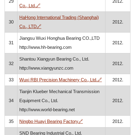
29
2012.
, otvara se u novom prozoru
Co., Ltd.
🔗
HaHong International Trading (Shanghai)
30
2012.
, otvara se u novom prozoru
Co., LTD
🔗
Jiangsu Wuxi Honghua Bearing CO.,LTD
31
2012.
http://www.hh-bearing.com
Shantou Xiangyun Bearing Co., Ltd.
32
2012.
http://www.xiangyunzc.com
, otvara se u no
33
Wuxi RBI Precision Machinery Co., Ltd.
🔗
2012.
Tianjin Klueber Mechanical Transmission
34
Equipment Co., Ltd.
2012.
http://www.world-bearing.net
, otvara se u novom prozo
35
Ningbo Huayi Bearing Factory
🔗
2012.
SND Bearing Industrial Co., Ltd.