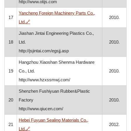
http://www.otijs.com
Yancheng Foreign Machinery Parts Co.,
17
2010.
, otvara se u novom prozoru
Ltd.
🔗
Jiashan Jintai Engineering Plastics Co.,
18
Ltd.
2010.
http://jsjintai.com/egsjj.asp
Hangzhou Xiaoshan Shenma Hardware
19
Co., Ltd.
2010.
http://www.hzxssmwj.com/
Shenzhen Fushiyuan Rubber&Plastic
20
Factory
2010.
http://www.qiucen.com/
Hebei Fuyuan Sealing Materials Co.,
21
2012.
, otvara se u novom prozoru
Ltd.
🔗