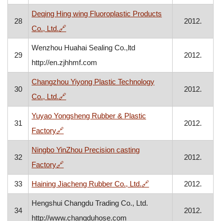
Deqing Hing wing Fluoroplastic Products
28
2012.
, otvara se u novom prozoru
Co., Ltd.
🔗
Wenzhou Huahai Sealing Co.,ltd
29
2012.
http://en.zjhhmf.com
Changzhou Yiyong Plastic Technology
30
2012.
, otvara se u novom prozoru
Co., Ltd.
🔗
Yuyao Yongsheng Rubber & Plastic
31
2012.
, otvara se u novom prozoru
Factory
🔗
Ningbo YinZhou Precision casting
32
2012.
, otvara se u novom prozoru
Factory
🔗
, otvara se u novom p
33
Haining Jiacheng Rubber Co., Ltd.
🔗
2012.
Hengshui Changdu Trading Co., Ltd.
34
2012.
http://www.changduhose.com