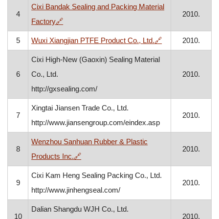
Cixi Bandak Sealing and Packing Material
4
2010.
, otvara se u novom prozoru
Factory
🔗
, otvara se u nov
5
Wuxi Xiangjian PTFE Product Co., Ltd.
🔗
2010.
Cixi High-New (Gaoxin) Sealing Material
6
Co., Ltd.
2010.
http://gxsealing.com/
Xingtai Jiansen Trade Co., Ltd.
7
2010.
http://www.jiansengroup.com/eindex.asp
Wenzhou Sanhuan Rubber & Plastic
8
2010.
, otvara se u novom prozoru
Products Inc.
🔗
Cixi Kam Heng Sealing Packing Co., Ltd.
9
2010.
http://www.jinhengseal.com/
Dalian Shangdu WJH Co., Ltd.
10
2010.