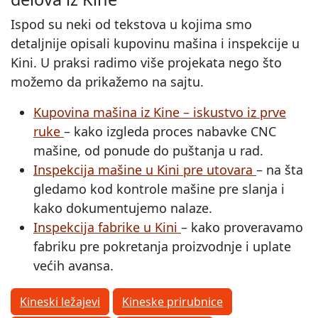
Ispod su neki od tekstova u kojima smo
detaljnije opisali kupovinu mašina i inspekcije u
Kini. U praksi radimo više projekata nego što
možemo da prikažemo na sajtu.
Kupovina mašina iz Kine – iskustvo iz prve
ruke
– kako izgleda proces nabavke CNC
mašine, od ponude do puštanja u rad.
Inspekcija mašine u Kini pre utovara
– na šta
gledamo kod kontrole mašine pre slanja i
kako dokumentujemo nalaze.
Inspekcija fabrike u Kini
– kako proveravamo
fabriku pre pokretanja proizvodnje i uplate
većih avansa.
Kineski ležajevi
Kineske prirubnice