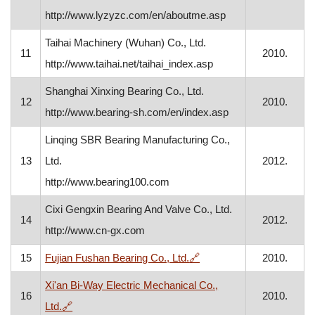
http://www.lyzyzc.com/en/aboutme.asp
Taihai Machinery (Wuhan) Co., Ltd.
11
2010.
http://www.taihai.net/taihai_index.asp
Shanghai Xinxing Bearing Co., Ltd.
12
2010.
http://www.bearing-sh.com/en/index.asp
Linqing SBR Bearing Manufacturing Co.,
13
Ltd.
2012.
http://www.bearing100.com
Cixi Gengxin Bearing And Valve Co., Ltd.
14
2012.
http://www.cn-gx.com
, otvara se u novom proz
15
Fujian Fushan Bearing Co., Ltd.
🔗
2010.
Xi'an Bi-Way Electric Mechanical Co.,
16
2010.
, otvara se u novom prozoru
Ltd.
🔗