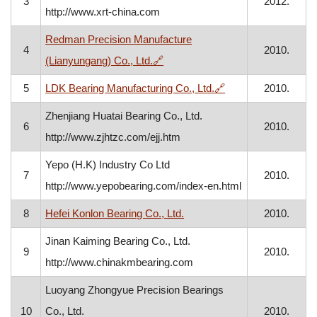
3
2012.
http://www.xrt-china.com
Redman Precision Manufacture
4
2010.
, otvara se u novom prozoru
(Lianyungang) Co., Ltd.
🔗
, otvara se u novom
5
LDK Bearing Manufacturing Co., Ltd.
🔗
2010.
Zhenjiang Huatai Bearing Co., Ltd.
6
2010.
http://www.zjhtzc.com/ejj.htm
Yepo (H.K) Industry Co Ltd
7
2010.
http://www.yepobearing.com/index-en.html
8
Hefei Konlon Bearing Co., Ltd.
2010.
Jinan Kaiming Bearing Co., Ltd.
9
2010.
http://www.chinakmbearing.com
Luoyang Zhongyue Precision Bearings
10
Co., Ltd.
2010.