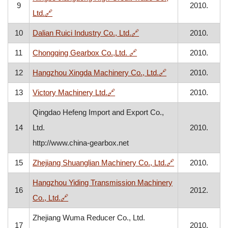
9
2010.
, otvara se u novom prozoru
Ltd.
🔗
, otvara se u novom prozo
10
Dalian Ruici Industry Co., Ltd.
🔗
2010.
, otvara se u novom prozor
11
Chongqing Gearbox Co.,Ltd.
🔗
2010.
, otvara se u nov
12
Hangzhou Xingda Machinery Co., Ltd.
🔗
2010.
, otvara se u novom prozoru
13
Victory Machinery Ltd.
🔗
2010.
Qingdao Hefeng Import and Export Co.,
14
Ltd.
2010.
http://www.china-gearbox.net
, otvara se u n
15
Zhejiang Shuanglian Machinery Co., Ltd.
🔗
2010.
Hangzhou Yiding Transmission Machinery
16
2012.
, otvara se u novom prozoru
Co., Ltd.
🔗
Zhejiang Wuma Reducer Co., Ltd.
17
2010.