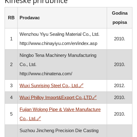
Kineske prirubnice
Godina
RB
Prodavac
popisa
Wenzhou Yiyu Sealing Material Co., Ltd.
1
2010.
http://www.chinayiyu.com/en/index.asp
Ningbo Tena Machinery Manufacturing
2
Co., Ltd.
2010.
http://www.chinatena.com/
, otvara se u novom prozo
3
Wuxi Sunrising Steel Co., Ltd.
🔗
2012.
, otvara se u novom
4
Wuxi Philloy Import&Export Co.,LTD
🔗
2010.
Fujian Wolong Pipe & Valve Manufacture
5
2010.
, otvara se u novom prozoru
Co., Ltd.
🔗
Suzhou Jincheng Precision Die Casting