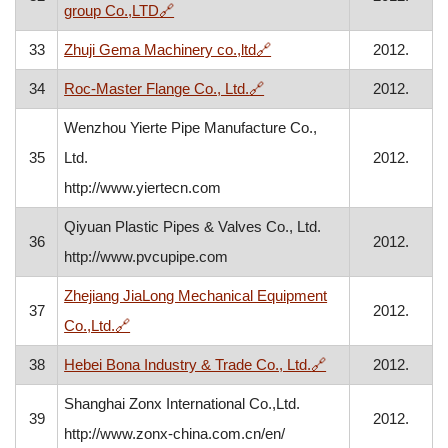
, otvara se u novom prozoru
group Co.,LTD
🔗
, otvara se u novom prozor
33
Zhuji Gema Machinery co.,ltd
🔗
2012.
, otvara se u novom prozoru
34
Roc-Master Flange Co., Ltd.
🔗
2012.
Wenzhou Yierte Pipe Manufacture Co.,
35
Ltd.
2012.
http://www.yiertecn.com
Qiyuan Plastic Pipes & Valves Co., Ltd.
36
2012.
http://www.pvcupipe.com
Zhejiang JiaLong Mechanical Equipment
37
2012.
, otvara se u novom prozoru
Co.,Ltd.
🔗
, otvara se u novo
38
Hebei Bona Industry & Trade Co., Ltd.
🔗
2012.
Shanghai Zonx International Co.,Ltd.
39
2012.
http://www.zonx-china.com.cn/en/