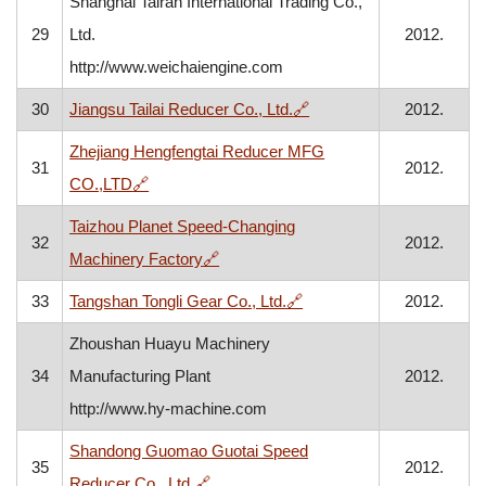
Shanghai Tairan International Trading Co.,
29
Ltd.
2012.
http://www.weichaiengine.com
, otvara se u novom proz
30
Jiangsu Tailai Reducer Co., Ltd.
🔗
2012.
Zhejiang Hengfengtai Reducer MFG
31
2012.
, otvara se u novom prozoru
CO.,LTD
🔗
Taizhou Planet Speed-Changing
32
2012.
, otvara se u novom prozoru
Machinery Factory
🔗
, otvara se u novom proz
33
Tangshan Tongli Gear Co., Ltd.
🔗
2012.
Zhoushan Huayu Machinery
34
Manufacturing Plant
2012.
http://www.hy-machine.com
Shandong Guomao Guotai Speed
35
2012.
, otvara se u novom prozoru
Reducer Co., Ltd.
🔗