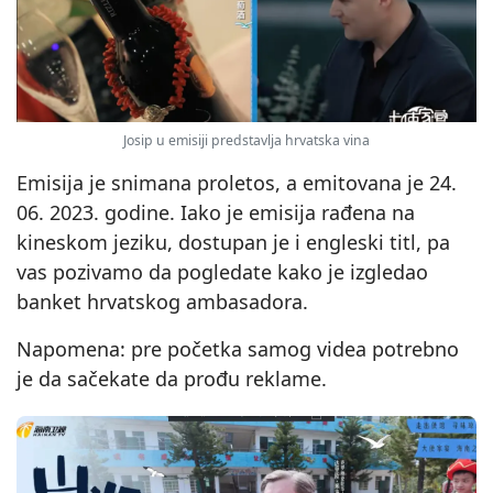
Josip u emisiji predstavlja hrvatska vina
Emisija je snimana proletos, a emitovana je 24.
06. 2023. godine. Iako je emisija rađena na
kineskom jeziku, dostupan je i engleski titl, pa
vas pozivamo da pogledate kako je izgledao
banket hrvatskog ambasadora.
Napomena: pre početka samog videa potrebno
je da sačekate da prođu reklame.