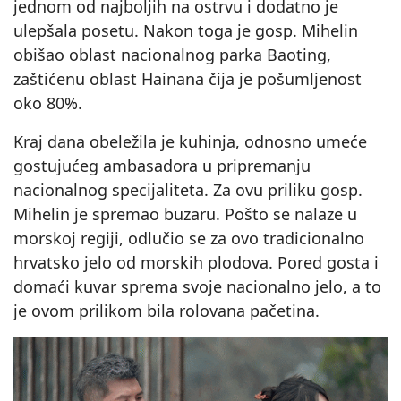
jednom od najboljih na ostrvu i dodatno je
ulepšala posetu. Nakon toga je gosp. Mihelin
obišao oblast nacionalnog parka Baoting,
zaštićenu oblast Hainana čija je pošumljenost
oko 80%.
Kraj dana obeležila je kuhinja, odnosno umeće
gostujućeg ambasadora u pripremanju
nacionalnog specijaliteta. Za ovu priliku gosp.
Mihelin je spremao buzaru. Pošto se nalaze u
morskoj regiji, odlučio se za ovo tradicionalno
hrvatsko jelo od morskih plodova. Pored gosta i
domaći kuvar sprema svoje nacionalno jelo, a to
je ovom prilikom bila rolovana pačetina.