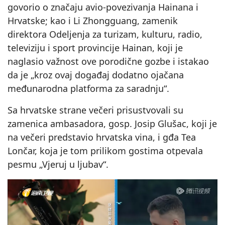
govorio o značaju avio‑povezivanja Hainana i
Hrvatske; kao i Li Zhongguang, zamenik
direktora Odeljenja za turizam, kulturu, radio,
televiziju i sport provincije Hainan, koji je
naglasio važnost ove porodične gozbe i istakao
da je „kroz ovaj događaj dodatno ojačana
međunarodna platforma za saradnju“.
Sa hrvatske strane večeri prisustvovali su
zamenica ambasadora, gosp. Josip Glušac, koji je
na večeri predstavio hrvatska vina, i gđa Tea
Lončar, koja je tom prilikom gostima otpevala
pesmu „Vjeruj u ljubav“.