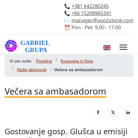
📞
+381 642280245
📞
+86 15208965341
✉️
manager@uvozizkine.com
⏰ Pon - Pet: 9.00 - 17.00
Izaberite vaš 
Vi ste ovde:
Početna
Kupovina iz Kine
Naše aktivnosti
Večera sa ambasadorom
Večera sa ambasadorom
Gostovanje gosp. Glušca u emisiji