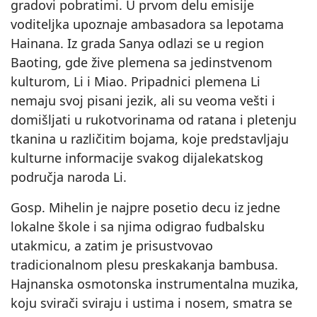
gradovi pobratimi. U prvom delu emisije
voditeljka upoznaje ambasadora sa lepotama
Hainana. Iz grada Sanya odlazi se u region
Baoting, gde žive plemena sa jedinstvenom
kulturom, Li i Miao. Pripadnici plemena Li
nemaju svoj pisani jezik, ali su veoma vešti i
domišljati u rukotvorinama od ratana i pletenju
tkanina u različitim bojama, koje predstavljaju
kulturne informacije svakog dijalekatskog
područja naroda Li.
Gosp. Mihelin je najpre posetio decu iz jedne
lokalne škole i sa njima odigrao fudbalsku
utakmicu, a zatim je prisustvovao
tradicionalnom plesu preskakanja bambusa.
Hajnanska osmotonska instrumentalna muzika,
koju svirači sviraju i ustima i nosem, smatra se