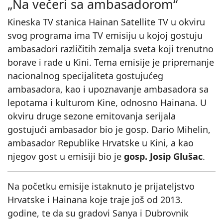
„Na večeri sa ambasadorom“
Kineska TV stanica Hainan Satellite TV u okviru
svog programa ima TV emisiju u kojoj gostuju
ambasadori različitih zemalja sveta koji trenutno
borave i rade u Kini. Tema emisije je pripremanje
nacionalnog specijaliteta gostujućeg
ambasadora, kao i upoznavanje ambasadora sa
lepotama i kulturom Kine, odnosno Hainana. U
okviru druge sezone emitovanja serijala
gostujući ambasador bio je gosp. Dario Mihelin,
ambasador Republike Hrvatske u Kini, a kao
njegov gost u emisiji bio je
gosp. Josip Glušac
.
Na početku emisije istaknuto je prijateljstvo
Hrvatske i Hainana koje traje još od 2013.
godine, te da su gradovi Sanya i Dubrovnik