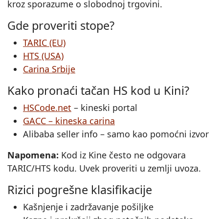
kroz sporazume o slobodnoj trgovini.
Gde proveriti stope?
TARIC (EU)
HTS (USA)
Carina Srbije
Kako pronaći tačan HS kod u Kini?
HSCode.net
– kineski portal
GACC – kineska carina
Alibaba seller info – samo kao pomoćni izvor
Napomena:
Kod iz Kine često ne odgovara
TARIC/HTS kodu. Uvek proveriti u zemlji uvoza.
Rizici pogrešne klasifikacije
Kašnjenje i zadržavanje pošiljke