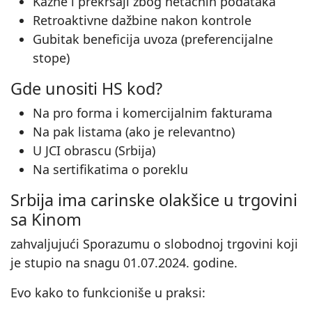
Kazne i prekršaji zbog netačnih podataka
Retroaktivne dažbine nakon kontrole
Gubitak beneficija uvoza (preferencijalne
stope)
Gde unositi HS kod?
Na pro forma i komercijalnim fakturama
Na pak listama (ako je relevantno)
U JCI obrascu (Srbija)
Na sertifikatima o poreklu
Srbija ima carinske olakšice u trgovini
sa Kinom
zahvaljujući Sporazumu o slobodnoj trgovini koji
je stupio na snagu 01.07.2024. godine.
Evo kako to funkcioniše u praksi: