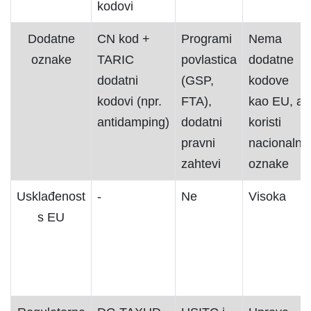
kodovi
Dodatne
CN kod +
Programi
Nema
oznake
TARIC
povlastica
dodatne
dodatni
(GSP,
kodove
kodovi (npr.
FTA),
kao EU, ali
antidamping)
dodatni
koristi
pravni
nacionalne
zahtevi
oznake
Usklađenost
-
Ne
Visoka
s EU