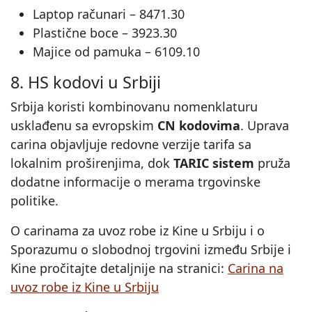
Laptop računari – 8471.30
Plastične boce – 3923.30
Majice od pamuka – 6109.10
8. HS kodovi u Srbiji
Srbija koristi kombinovanu nomenklaturu
usklađenu sa evropskim
CN kodovima
. Uprava
carina objavljuje redovne verzije tarifa sa
lokalnim proširenjima, dok
TARIC sistem
pruža
dodatne informacije o merama trgovinske
politike.
O carinama za uvoz robe iz Kine u Srbiju i o
Sporazumu o slobodnoj trgovini između Srbije i
Kine pročitajte detaljnije na stranici:
Carina na
uvoz robe iz Kine u Srbiju