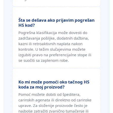
Šta se dešava ako prijavim pogrešan
HS kod?
Pogrešna klasifikacija može dovesti do
zadržavanja pošiljke, dodatnih dažbina,
kazni ili retroaktivnih naplata nakon
kontrole. U težim slučajevima možete
izgubiti pravo na preferencijalne stope ili
se suočiti sa zaplenom robe.
Ko mi može pomoći oko tačnog HS
koda za moj proizvod?
Pomoć možete dobiti od špeditera,
carinskih agenata ili direktno od carinske
uprave. Za složenije proizvode često je
najbolje zatražiti zvanično tumačenje ili