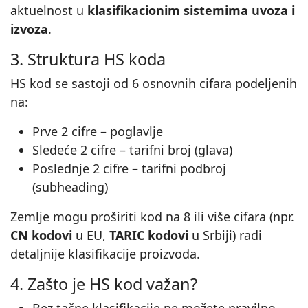
aktuelnost u
klasifikacionim sistemima uvoza i
izvoza
.
3. Struktura HS koda
HS kod se sastoji od 6 osnovnih cifara podeljenih
na:
Prve 2 cifre – poglavlje
Sledeće 2 cifre – tarifni broj (glava)
Poslednje 2 cifre – tarifni podbroj
(subheading)
Zemlje mogu proširiti kod na 8 ili više cifara (npr.
CN kodovi
u EU,
TARIC kodovi
u Srbiji) radi
detaljnije klasifikacije proizvoda.
4. Zašto je HS kod važan?
Bez tačne klasifikacije ne možete pravilno