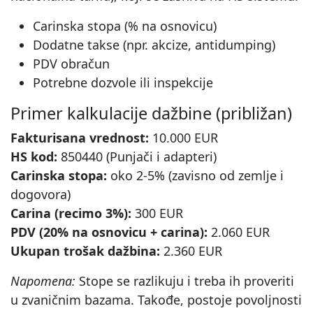
Carinska stopa (% na osnovicu)
Dodatne takse (npr. akcize, antidumping)
PDV obračun
Potrebne dozvole ili inspekcije
Primer kalkulacije dažbine (približan)
Fakturisana vrednost:
10.000 EUR
HS kod:
850440 (Punjači i adapteri)
Carinska stopa:
oko 2-5% (zavisno od zemlje i
dogovora)
Carina (recimo 3%):
300 EUR
PDV (20% na osnovicu + carina):
2.060 EUR
Ukupan trošak dažbina:
2.360 EUR
Napomena:
Stope se razlikuju i treba ih proveriti
u zvaničnim bazama. Takođe, postoje povoljnosti