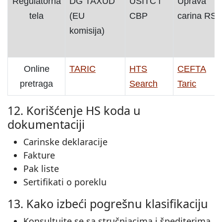
Regulatorna
DG TAXUD
USITC i
Uprava
tela
(EU
CBP
carina RS
komisija)
Online
TARIC
HTS
CEFTA
pretraga
Search
Taric
12. Korišćenje HS koda u
dokumentaciji
Carinske deklaracije
Fakture
Pak liste
Sertifikati o poreklu
13. Kako izbeći pogrešnu klasifikaciju
Konsultujte se sa stručnjacima i špediterima