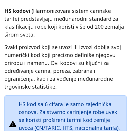
HS kodovi
(Harmonizovani sistem carinske
tarife) predstavljaju međunarodni standard za
klasifikaciju robe koji koristi više od 200 zemalja
širom sveta.
Svaki proizvod koji se uvozi ili izvozi dobija svoj
numerički kod koji precizno definiše njegovu
prirodu i namenu. Ovi kodovi su ključni za
određivanje carina, poreza, zabrana i
ograničenja, kao i za vođenje međunarodne
trgovinske statistike.
HS kod sa 6 cifara je samo zajednička
osnova. Za stvarno carinjenje robe uvek
se koristi prošireni tarifni kod zemlje
uvoza (CN/TARIC, HTS, nacionalna tarifa),