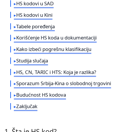
HS kodovi u SAD
HS kodovi u Kini
Tabele poređenja
Korišćenje HS koda u dokumentaciji
Kako izbeći pogrešnu klasifikaciju
Studija slučaja
HS, CN, TARIC i HTS: Koja je razlika?
Sporazum Srbija-Kina o slobodnoj trgovini
Budućnost HS kodova
Zaključak
1. Šta je HS kod?