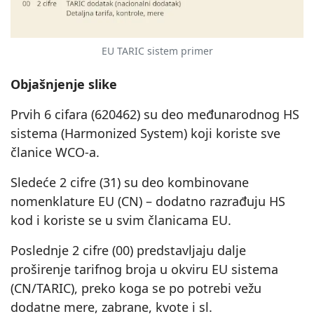
EU TARIC sistem primer
Objašnjenje slike
Prvih 6 cifara (620462) su deo međunarodnog HS
sistema (Harmonized System) koji koriste sve
članice WCO-a.
Sledeće 2 cifre (31) su deo kombinovane
nomenklature EU (CN) – dodatno razrađuju HS
kod i koriste se u svim članicama EU.
Poslednje 2 cifre (00) predstavljaju dalje
proširenje tarifnog broja u okviru EU sistema
(CN/TARIC), preko koga se po potrebi vežu
dodatne mere, zabrane, kvote i sl.