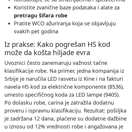
Koristite zvanične baze podataka i alate za
pretragu šifara robe
Pratite WCO ažuriranja koja se objavljuju
svakih pet godina
Iz prakse: Kako pogrešan HS kod
može da košta hiljade evra
Uvoznici često zanemaruju važnost tačne
klasifikacije robe. Na primer, jedna kompanija iz
Srbije je naručila LED rasvetu iz Kine i na fakturi
navela HS kod za električne komponente (8536),
umesto specifičnog koda za LED lampe (9405).
Po dolasku robe, carina je zatražila dodatnu
proveru i ispravnu klasifikaciju. Rezultat: pošiljka
je zadržana 12 dana, plaćene su dodatne dažbine
u iznosu od 12% vrednosti robe i angažovana je