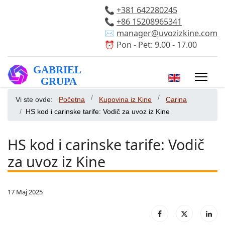
📞
+381 642280245
📞
+86 15208965341
✉️
manager@uvozizkine.com
⏰ Pon - Pet: 9.00 - 17.00
Izaberite vaš 
Vi ste ovde:
Početna
Kupovina iz Kine
Carina
HS kod i carinske tarife: Vodič za uvoz iz Kine
HS kod i carinske tarife: Vodič
za uvoz iz Kine
17 Maj 2025