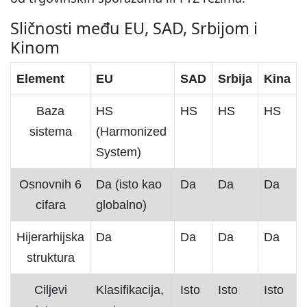
Sličnosti među EU, SAD, Srbijom i
Kinom
Element
EU
SAD
Srbija
Kina
Baza
HS
HS
HS
HS
sistema
(Harmonized
System)
Osnovnih 6
Da (isto kao
Da
Da
Da
cifara
globalno)
Hijerarhijska
Da
Da
Da
Da
struktura
Ciljevi
Klasifikacija,
Isto
Isto
Isto