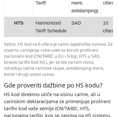
Tariff
mere,
cifara
antidamping)
HTS
Harmonized
SAD
10
Tariff Schedule
cifara
Važno: HS kod sa 6 cifara je samo zajednička osnova. Za
stvarno carinjenje robe uvek se koristi prošireni
nacionalni kod (CN/TARIC u EU i Srbiji, HTS u SAD,
kineski tarifni kod itd.), jer se tek na tom nivou
određuju tačne carinske stope, antidamping mere,
kvote i drugi uslovi uvoza.
Gde proveriti dažbine po HS kodu?
HS kod direktno utiče na visinu carine, ali u
carinskim deklaracijama se primenjuje prošireni
tarifni kod vaše zemlje (CN/TARIC, HTS,
nacionalna tarifa), koji se zasniva na HS sistemu.