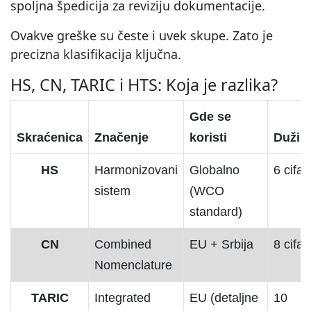
spoljna špedicija za reviziju dokumentacije.
Ovakve greške su česte i uvek skupe. Zato je
precizna klasifikacija ključna.
HS, CN, TARIC i HTS: Koja je razlika?
Gde se
Skraćenica
Značenje
koristi
Dužin
HS
Harmonizovani
Globalno
6 cifar
sistem
(WCO
standard)
CN
Combined
EU + Srbija
8 cifar
Nomenclature
TARIC
Integrated
EU (detaljne
10