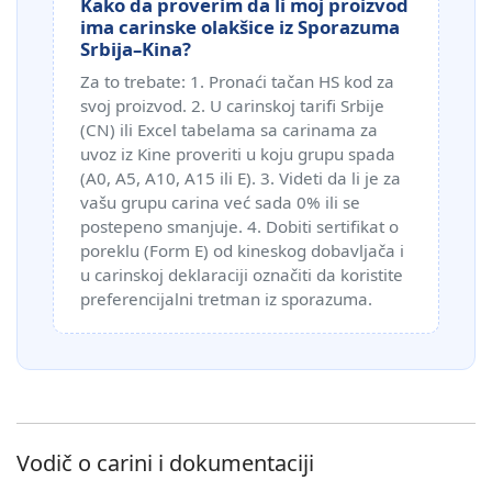
Kako da proverim da li moj proizvod
ima carinske olakšice iz Sporazuma
Srbija–Kina?
Za to trebate: 1. Pronaći tačan HS kod za
svoj proizvod. 2. U carinskoj tarifi Srbije
(CN) ili Excel tabelama sa carinama za
uvoz iz Kine proveriti u koju grupu spada
(A0, A5, A10, A15 ili E). 3. Videti da li je za
vašu grupu carina već sada 0% ili se
postepeno smanjuje. 4. Dobiti sertifikat o
poreklu (Form E) od kineskog dobavljača i
u carinskoj deklaraciji označiti da koristite
preferencijalni tretman iz sporazuma.
Vodič o carini i dokumentaciji