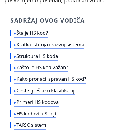
posvećujemo poseban, praktičan vodič.
SADRŽAJ OVOG VODIČA
Šta je HS kod?
Kratka istorija i razvoj sistema
Struktura HS koda
Zašto je HS kod važan?
Kako pronaći ispravan HS kod?
Česte greške u klasifikaciji
Primeri HS kodova
HS kodovi u Srbiji
TARIC sistem