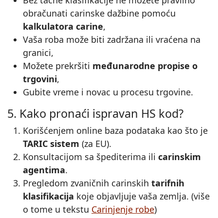
obračunati carinske dažbine pomoću
kalkulatora carine
,
Vaša roba može biti zadržana ili vraćena na
granici,
Možete prekršiti
međunarodne propise o
trgovini
,
Gubite vreme i novac u procesu trgovine.
5. Kako pronaći ispravan HS kod?
Korišćenjem online baza podataka kao što je
TARIC sistem
(za EU).
Konsultacijom sa špediterima ili
carinskim
agentima
.
Pregledom zvaničnih carinskih
tarifnih
klasifikacija
koje objavljuje vaša zemlja. (više
o tome u tekstu
Carinjenje robe
)