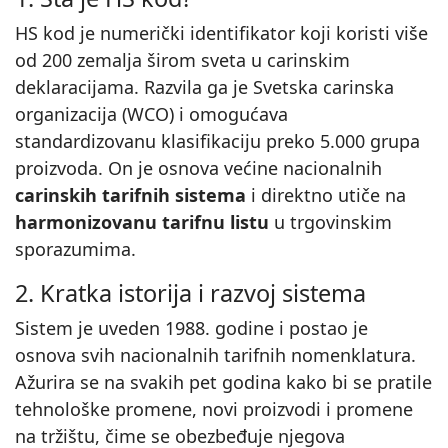
HS kod je numerički identifikator koji koristi više
od 200 zemalja širom sveta u carinskim
deklaracijama. Razvila ga je Svetska carinska
organizacija (WCO) i omogućava
standardizovanu klasifikaciju preko 5.000 grupa
proizvoda. On je osnova većine nacionalnih
carinskih tarifnih sistema
i direktno utiče na
harmonizovanu tarifnu listu
u trgovinskim
sporazumima.
2. Kratka istorija i razvoj sistema
Sistem je uveden 1988. godine i postao je
osnova svih nacionalnih tarifnih nomenklatura.
Ažurira se na svakih pet godina kako bi se pratile
tehnološke promene, novi proizvodi i promene
na tržištu, čime se obezbeđuje njegova