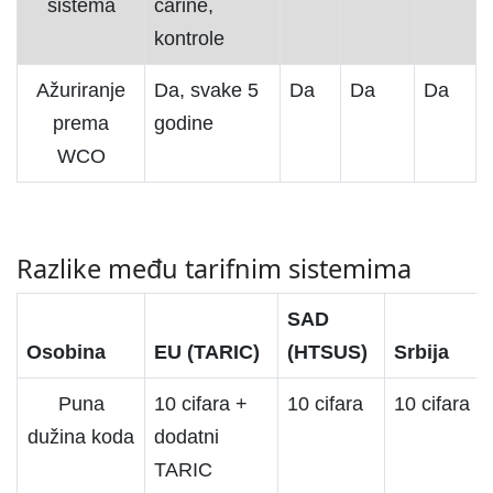
sistema
carine,
kontrole
Ažuriranje
Da, svake 5
Da
Da
Da
prema
godine
WCO
Razlike među tarifnim sistemima
SAD
Osobina
EU (TARIC)
(HTSUS)
Srbija
Puna
10 cifara +
10 cifara
10 cifara
dužina koda
dodatni
TARIC