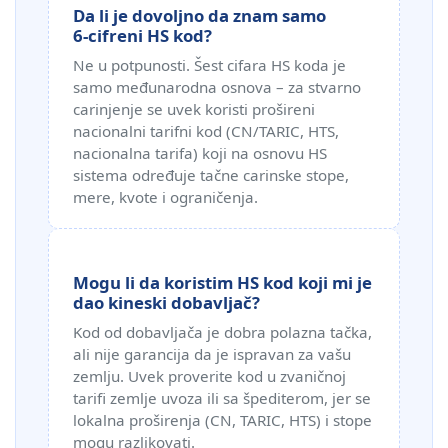
Da li je dovoljno da znam samo
6‑cifreni HS kod?
Ne u potpunosti. Šest cifara HS koda je
samo međunarodna osnova – za stvarno
carinjenje se uvek koristi prošireni
nacionalni tarifni kod (CN/TARIC, HTS,
nacionalna tarifa) koji na osnovu HS
sistema određuje tačne carinske stope,
mere, kvote i ograničenja.
Mogu li da koristim HS kod koji mi je
dao kineski dobavljač?
Kod od dobavljača je dobra polazna tačka,
ali nije garancija da je ispravan za vašu
zemlju. Uvek proverite kod u zvaničnoj
tarifi zemlje uvoza ili sa špediterom, jer se
lokalna proširenja (CN, TARIC, HTS) i stope
mogu razlikovati.