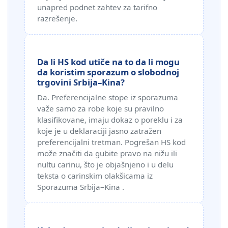
unapred podnet zahtev za tarifno
razrešenje.
Da li HS kod utiče na to da li mogu
da koristim sporazum o slobodnoj
trgovini Srbija–Kina?
Da. Preferencijalne stope iz sporazuma
važe samo za robe koje su pravilno
klasifikovane, imaju dokaz o poreklu i za
koje je u deklaraciji jasno zatražen
preferencijalni tretman. Pogrešan HS kod
može značiti da gubite pravo na nižu ili
nultu carinu, što je objašnjeno i u delu
teksta o carinskim olakšicama iz
Sporazuma Srbija–Kina .