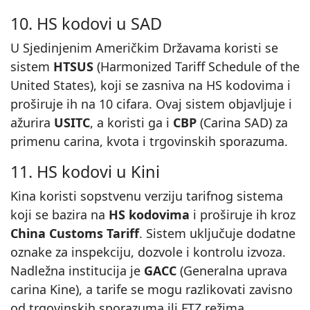
10. HS kodovi u SAD
U Sjedinjenim Američkim Državama koristi se
sistem
HTSUS
(Harmonized Tariff Schedule of the
United States), koji se zasniva na HS kodovima i
proširuje ih na 10 cifara. Ovaj sistem objavljuje i
ažurira
USITC
, a koristi ga i
CBP
(Carina SAD) za
primenu carina, kvota i trgovinskih sporazuma.
11. HS kodovi u Kini
Kina koristi sopstvenu verziju tarifnog sistema
koji se bazira na
HS kodovima
i proširuje ih kroz
China Customs Tariff
. Sistem uključuje dodatne
oznake za inspekciju, dozvole i kontrolu izvoza.
Nadležna institucija je
GACC
(Generalna uprava
carina Kine), a tarife se mogu razlikovati zavisno
od trgovinskih sporazuma ili FTZ režima.