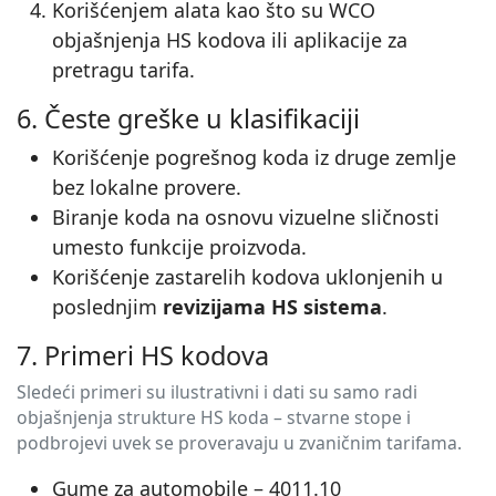
Korišćenjem alata kao što su WCO
objašnjenja HS kodova ili aplikacije za
pretragu tarifa.
6. Česte greške u klasifikaciji
Korišćenje pogrešnog koda iz druge zemlje
bez lokalne provere.
Biranje koda na osnovu vizuelne sličnosti
umesto funkcije proizvoda.
Korišćenje zastarelih kodova uklonjenih u
poslednjim
revizijama HS sistema
.
7. Primeri HS kodova
Sledeći primeri su ilustrativni i dati su samo radi
objašnjenja strukture HS koda – stvarne stope i
podbrojevi uvek se proveravaju u zvaničnim tarifama.
Gume za automobile – 4011.10